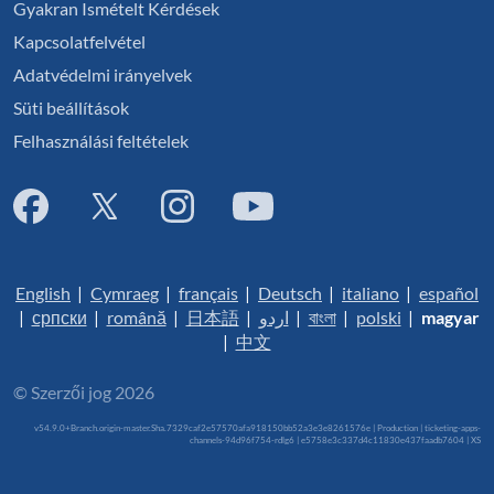
Gyakran Ismételt Kérdések
Kapcsolatfelvétel
Adatvédelmi irányelvek
Süti beállítások
Felhasználási feltételek
English
|
Cymraeg
|
français
|
Deutsch
|
italiano
|
español
|
српски
|
română
|
日本語
|
اردو
|
বাংলা
|
polski
|
magyar
|
中文
© Szerzői jog 2026
v54.9.0+Branch.origin-master.Sha.7329caf2e57570afa918150bb52a3e3e8261576e | Production | ticketing-apps-
channels-94d96f754-rdlg6 | e5758e3c337d4c11830e437faadb7604 |
XS