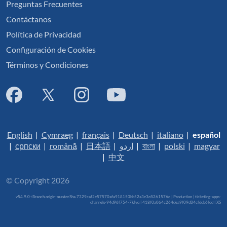
Preguntas Frecuentes
Contáctanos
Política de Privacidad
Configuración de Cookies
Términos y Condiciones
English
|
Cymraeg
|
français
|
Deutsch
|
italiano
|
español
|
српски
|
română
|
日本語
|
اردو
|
বাংলা
|
polski
|
magyar
|
中文
© Copyright 2026
v54.9.0+Branch.origin-master.Sha.7329caf2e57570afa918150bb52a3e3e8261576e | Production | ticketing-apps-
channels-94d96f754-7kfvq | 418f0a064c264dea9f09d34cfdcb6fcd |
XS