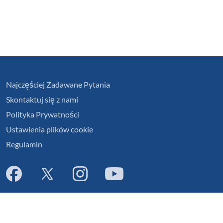
Najczęściej Zadawane Pytania
Skontaktuj się z nami
Polityka Prywatności
Ustawienia plików cookie
Regulamin
English
|
Cymraeg
|
français
|
Deutsch
|
italiano
|
español