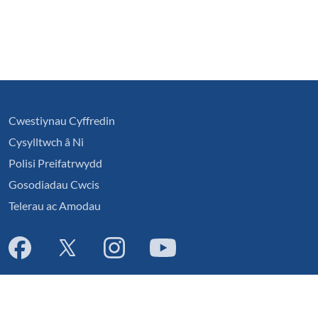
Cwestiynau Cyffredin
Cysylltwch â Ni
Polisi Preifatrwydd
Gosodiadau Cwcis
Telerau ac Amodau
English
|
Cymraeg
|
français
|
Deutsch
|
italiano
|
español