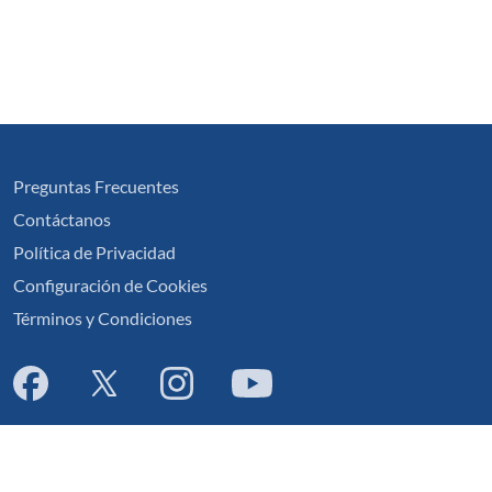
Preguntas Frecuentes
Contáctanos
Política de Privacidad
Configuración de Cookies
Términos y Condiciones
English
|
Cymraeg
|
français
|
Deutsch
|
italiano
|
español