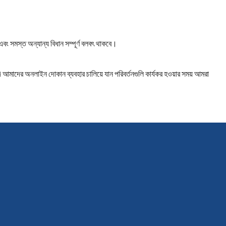
বং সমস্ত অন্যান্য বিধান সম্পূর্ণ বলবৎ থাকবে।
আমাদের অনলাইন দোকান ব্যবহার চালিয়ে যান পরিবর্তনগুলি কার্যকর হওয়ার সময় আমরা