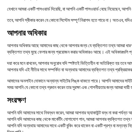
যেখানে আমরা একটি পাসওয়ার্ড দিয়েছি, বা আপনি একটি পাসওয়ার্ড বেছে নিয়েছেন, আপনি
তবে, আপনি স্বীকার করেন যে কোনো সিস্টেম সম্পূর্ণ নিরাপদ হতে পারে না। অতএব, যদিও 
আপনার অধিকার
আপনার অধিকার আছে আমাদের কাছ থেকে আপনার জন্য যে ব্যক্তিগত তথ্য আমরা ধারণ কর
ব্যক্তিগত তথ্য মুছে ফেলার জন্য প্রয়োজন করার অধিকারও আছে। এই অধিকারগুলি প্
দয়া করে মনে রাখবেন, আপনার অনুরোধ যদি স্পষ্টতই ভিত্তিহীন বা অতিরিক্ত হয় তবে আ
আপনার যদি এই নীতির সাথে সম্পর্কিত বা অন্যথায় আমাদের ব্যক্তিগত তথ্য প্রক্রিয
আমাদের অনলাইন দোকানে অন্যান্য সাইটের লিঙ্ক থাকতে পারে। আপনি আমাদের সাইট ছেড়
সময় আপনি যে কোনো তথ্য প্রদান করেন তার সুরক্ষা এবং গোপনীয়তার জন্য আমরা দায়ী হত
সংরক্ষণ
আপনি যদি আমাদের সাথে নিবন্ধন করেন, আমরা আপনার অ্যাকাউন্ট বন্ধ না করা পর্যন্ত 
আপনি যদি আমাদের কাছ থেকে মার্কেটিং যোগাযোগ পান, আমরা আপনার ব্যক্তিগত তথ্য
আপনি যদি অন্যথায় আমাদের সাথে একটি বুকিং করে থাকেন বা একটি প্রশ্ন বা মন্তব্
দিতে পারি।