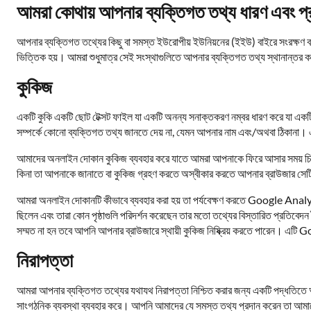
আমরা কোথায় আপনার ব্যক্তিগত তথ্য ধারণ এবং প্রক
আপনার ব্যক্তিগত তথ্যের কিছু বা সমস্ত ইউরোপীয় ইউনিয়নের (ইইউ) বাইরে সংরক্ষণ বা
ভিত্তিক হয়। আমরা শুধুমাত্র সেই সংস্থাগুলিতে আপনার ব্যক্তিগত তথ্য স্থানান্তর কর
কুকিজ
একটি কুকি একটি ছোট টেক্সট ফাইল যা একটি অনন্য সনাক্তকরণ নম্বর ধারণ করে যা একটি
সম্পর্কে কোনো ব্যক্তিগত তথ্য জানতে দেয় না, যেমন আপনার নাম এবং/অথবা ঠিকানা। এই
আমাদের অনলাইন দোকান কুকিজ ব্যবহার করে যাতে আমরা আপনাকে ফিরে আসার সময় চিনত
কিনা তা আপনাকে জানাতে বা কুকিজ গ্রহণ করতে অস্বীকার করতে আপনার ব্রাউজার সেট
আমরা অনলাইন দোকানটি কীভাবে ব্যবহার করা হয় তা পর্যবেক্ষণ করতে Google Analy
ছিলেন এবং তারা কোন পৃষ্ঠাগুলি পরিদর্শন করেছেন তার মতো তথ্যের বিস্তারিত প্রতি
সম্মত না হন তবে আপনি আপনার ব্রাউজারে স্থায়ী কুকিজ নিষ্ক্রিয় করতে পারেন। এট
নিরাপত্তা
আমরা আপনার ব্যক্তিগত তথ্যের যথাযথ নিরাপত্তা নিশ্চিত করার জন্য একটি পদ্ধতিতে আপনার 
সাংগঠনিক ব্যবস্থা ব্যবহার করে। আপনি আমাদের যে সমস্ত তথ্য প্রদান করেন তা আমাদের 