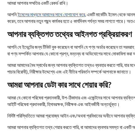
আমরা আপনার সম্মতির একটি রেকর্ড রাখি।
আপনি
ইমেলের মাধ্যমে আমাদের সাথে যোগাযোগ করে
, একটি মার্কেটিং ইমেল থেকে আনস
করেন, তবে আপনার নতুন পছন্দ কার্যকর হতে ৫ কার্যদিবস পর্যন্ত সময় লাগতে পারে। অ
আপনার ব্যক্তিগত তথ্যের আইনগত প্রক্রিয়াকরণ
আপনি যে ইভেন্টের জন্য টিকিট বুক করেছেন বা আপনি যে পণ্য অর্ডার করেছেন তা সরবরাহ
বা পণ্য সম্পর্কিত আপনার যে কোনো প্রশ্ন, মন্তব্য বা অভিযোগের সাথে মোকাবিলা করা অ
আমরা আমাদের বৈধ স্বার্থের জন্য আপনার ব্যক্তিগত তথ্যও ব্যবহার করতে পারি, যার মধ্য
পাচার বিরোধী), নিরীক্ষার উদ্দেশ্যে এবং এই নীতির পরিবর্তন সম্পর্কে আপনাকে জানাতে।
আমরা আপনার ডেটা কার সাথে শেয়ার করি?
আমরা যে কোনো পরিষেবা প্রদানকারী, উপ-ঠিকাদার এবং এজেন্টদের সাথে আপনার ব্যক্তিগত 
আইটি পরিষেবা প্রদানকারী, হিসাবরক্ষক, নিরীক্ষক এবং আইনজীবী অন্তর্ভুক্ত।
নির্দিষ্ট পরিস্থিতিতে আমরা প্রযোজ্য আইন এবং/অথবা প্রবিধানের অধীনে আপনার ব্যক্তিগত
আমরা আপনার ব্যক্তিগত তথ্য শেয়ার করতে পারি, বা আমাদের ব্যবসার সমস্ত বা একটি অ