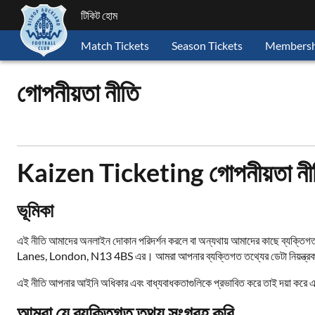
টিকিট হোম
Match Tickets
Season Tickets
Membersh
গোপনীয়তা নীতি
Kaizen Ticketing গোপনীয়তা নী
ভূমিকা
এই নীতি আমাদের অনলাইন দোকান পরিদর্শন করলে বা অন্যথায় আমাদের কাছে ব্যক্তি
Lanes, London, N13 4BS এর। আমরা আপনার ব্যক্তিগত তথ্যের ডেটা নিয়ন্ত্
এই নীতি আপনার আইনি অধিকার এবং বাধ্যবাধকতাগুলিকে প্রভাবিত করে তাই দয়া করে 
আমরা যে ব্যক্তিগত তথ্য সংগ্রহ করি