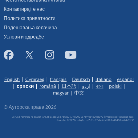
Контактирајте нас
Политика приватности
Подешавања колачића
Услови и одредбе
English
|
Cymraeg
|
français
|
Deutsch
|
italiano
|
español
|
српски
|
română
|
日本語
|
اردو
|
বাংলা
|
polski
|
magyar
|
中文
© Ауторска права 2026
v54.9.5+Branch.-no-branch-.Sha.a581bb805675fa079748203117b9fdc4c0fbd893 | Production | ticketing-apps-
channels-c8f9777c-p7q2s | ca7c2ed20dae4fadbf81c48400c674a9 |
XS