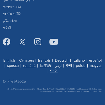
যোগাযোগ করুন
গোপনীয়তা নীতি
কুকি সেটিংস
শর্তাবলী
English
|
Cymraeg
|
français
|
Deutsch
|
italiano
|
español
|
српски
|
română
|
日本語
|
اردو
|
বাংলা
|
polski
|
magyar
|
中文
© কপিরাইট 2026
v54.9.0+Branch.origin-master.Sha.7329caf2e57570afa918150bb52a3e3e8261576e | Production | ticketing-apps-
channels-94d96f754-gdbn8 | 1dc7b9eeffe9413283a6b985122b2af1 |
XS